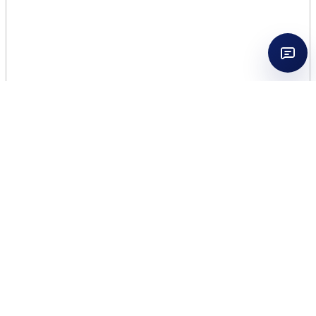
MICHAEL KORS POUR
FEMME ABSOLU 3.4 EDP
WOMEN
$
48.75
218 in stock
MICHAEL
Add to cart
KORS
POUR