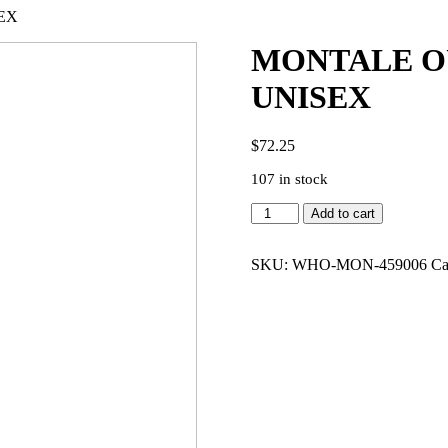
EX
MONTALE OU
UNISEX
$
72.25
107 in stock
MONTALE
Add to cart
OUD
FOOL
ROSES
SKU:
WHO-MON-459006
Ca
3.4
EDP
UNISEX
quantity