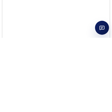
MINI REPLICA BY THE
FIREPLACE 7ML EDT
UNISEX
$
9.00
456 in stock
MINI
Add to cart